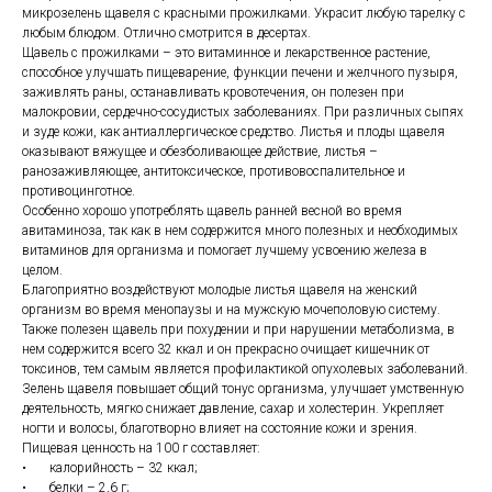
микрозелень щавеля с красными прожилками. Украсит любую тарелку с
любым блюдом. Отлично смотрится в десертах.
Щавель с прожилками – это витаминное и лекарственное растение,
способное улучшать пищеварение, функции печени и желчного пузыря,
заживлять раны, останавливать кровотечения, он полезен при
малокровии, сердечно-сосудистых заболеваниях. При различных сыпях
и зуде кожи, как антиаллергическое средство. Листья и плоды щавеля
оказывают вяжущее и обезболивающее действие, листья –
ранозаживляющее, антитоксическое, противовоспалительное и
противоцинготное.
Особенно хорошо употреблять щавель ранней весной во время
авитаминоза, так как в нем содержится много полезных и необходимых
витаминов для организма и помогает лучшему усвоению железа в
целом.
Благоприятно воздействуют молодые листья щавеля на женский
организм во время менопаузы и на мужскую мочеполовую систему.
Также полезен щавель при похудении и при нарушении метаболизма, в
нем содержится всего 32 ккал и он прекрасно очищает кишечник от
токсинов, тем самым является профилактикой опухолевых заболеваний.
Зелень щавеля повышает общий тонус организма, улучшает умственную
деятельность, мягко снижает давление, сахар и холестерин. Укрепляет
ногти и волосы, благотворно влияет на состояние кожи и зрения.
Пищевая ценность на 100 г составляет:
• калорийность – 32 ккал;
• белки – 2,6 г;