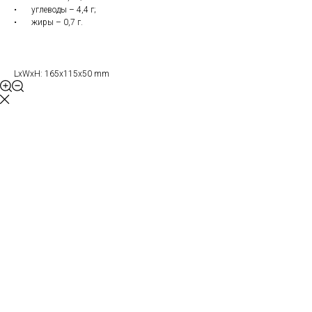
• углеводы – 4,4 г;
• жиры – 0,7 г.
LxWxH: 165x115x50 mm